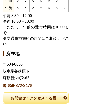
○
○
○
○
○
○
-
午前
○
○
○
△
○
△
-
午後
午前 8:30～12:00
午後 16:00～20:00
※ただし、午前の受付時間は10:00ま
で
※交通事故施術の時間はご相談くださ
い
所在地
〒504-0855
岐阜県各務原市
蘇原新栄町2-63
058-372-3470
お問合せ・アクセス・地図