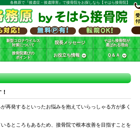
各務原で『後遺症・後遺障害』で接骨院をお探しなら【そはら接骨院】
新型コロナウイルス
そはら接骨院が
院長メッセージ
対策について
選ばれる理由
接骨院選びの
お役立ち情報
Ｑ＆Ａ
ポイント
す！
が再発するといったお悩みを抱えていらっしゃる方が多く
いるところもあるため、接骨院で根本改善を目指すことを