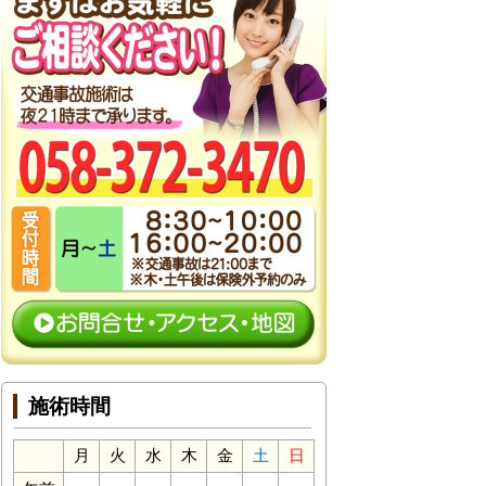
施術時間
月
火
水
木
金
土
日