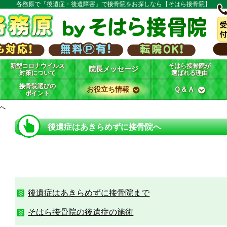
各務原で『後遺症・後遺障害』で接骨院をお探しなら【そはら接骨院】
新型コロナウイルス
そはら接骨院が
院長メッセージ
対策について
選ばれる理由
接骨院選びの
お役立ち情報
Ｑ＆Ａ
ポイント
へ
後遺症はあきらめずに接骨院へ
後遺症はあきらめずに接骨院まで
そはら接骨院の後遺症の施術