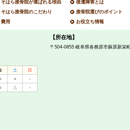
そはら接骨院が選ばれる理由
後遺障害とは
そはら接骨院のこだわり
接骨院選びのポイント
費用
お役立ち情報
【所在地】
〒504-0855
岐阜県各務原市蘇原新栄町2
金
土
日
○
○
-
○
△
-