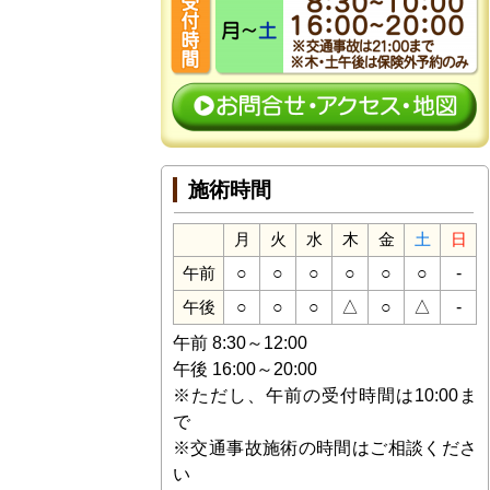
施術時間
月
火
水
木
金
土
日
○
○
○
○
○
○
-
午前
○
○
○
△
○
△
-
午後
午前 8:30～12:00
午後 16:00～20:00
※ただし、午前の受付時間は10:00ま
で
※交通事故施術の時間はご相談くださ
い