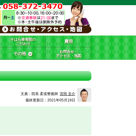
そはら接骨院の
費用
こだわり
お問合せ・
その他
アクセス・地図
文責：
院長 柔道整復師
宮田 圭介
最終更新日：2021年05月19日