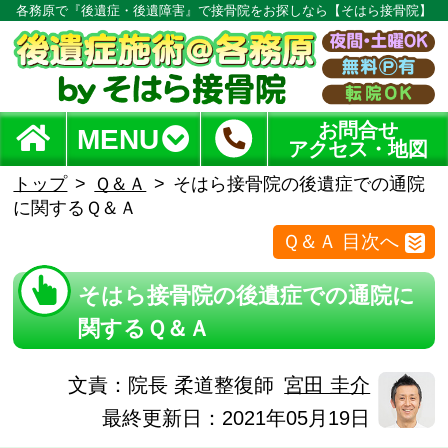
各務原で『後遺症・後遺障害』で接骨院をお探しなら【そはら接骨院】
お問合せ
MENU
アクセス・地図
トップ
Ｑ＆Ａ
そはら接骨院の後遺症での通院
に関するＱ＆Ａ
Ｑ＆Ａ 目次へ
そはら接骨院の後遺症での通院に
関するＱ＆Ａ
文責：
院長 柔道整復師
宮田 圭介
最終更新日：2021年05月19日