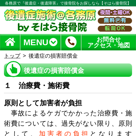
各務原で『後遺症・後遺障害』で接骨院をお探しなら【そはら接骨院】
お問合せ
MENU
アクセス・地図
トップ
後遺症の損害賠償金
後遺症の損害賠償金
１ 治療費・施術費
原則として加害者が負担
事故によるケガでかかった治療費・施
術費については、過失がない限り、原則
として、
加害者の負担
となります