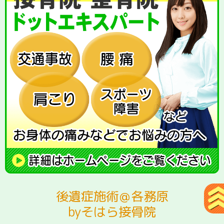
後遺症施術＠各務原
byそはら接骨院